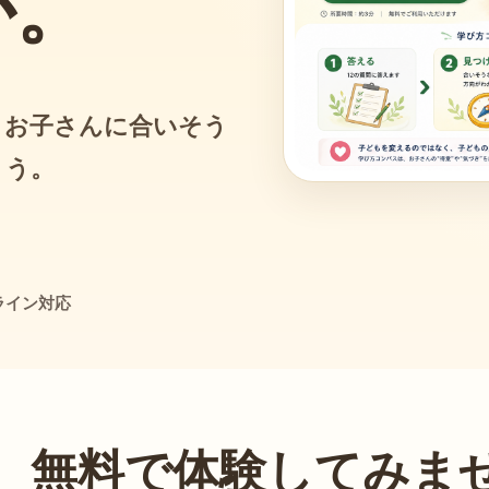
か。
。
、お子さんに合いそう
ょう。
ライン対応
、無料で体験してみま