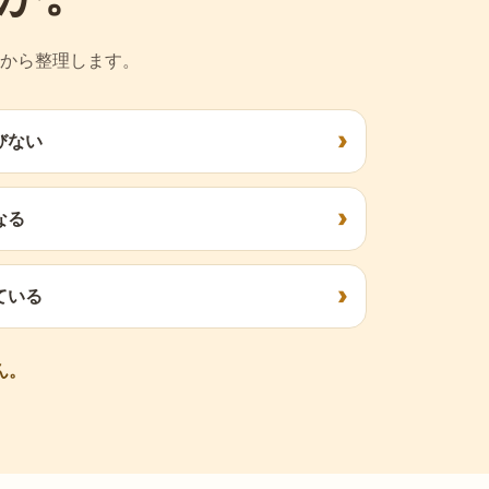
から整理します。
びない
なる
ている
ん。