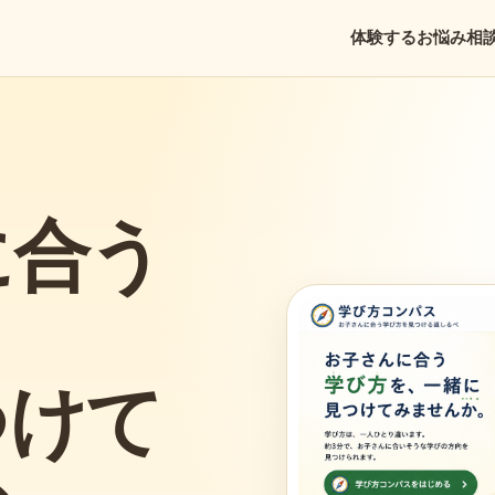
体験する
お悩み
相
に合う
、
つけて