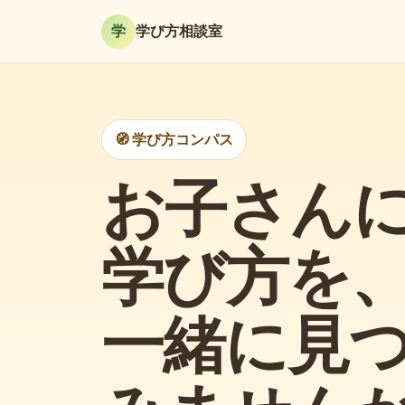
学
学び方相談室
🧭 学び方コンパス
お子さん
学び方を
一緒に見